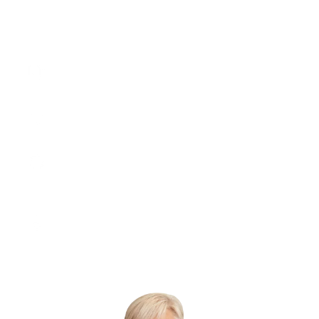
Hvorfor Vitadora?
Levering
Ordrer før kl. 14 sendes samme dag
Kundeservice 9 - 15
Find svar på dine spørgsmål
Prøv derhjemme
30 dages returret -
30 dages tilfredshedsgaranti
Sikker betaling
Med MobilePay, kort og faktura