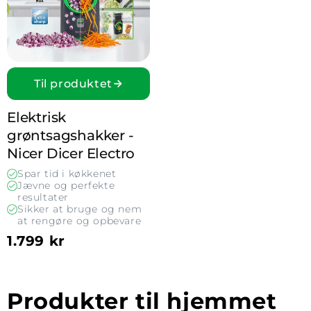
Til produktet
Elektrisk
grøntsagshakker -
Nicer Dicer Electro
Spar tid i køkkenet
Jævne og perfekte
resultater
Sikker at bruge og nem
at rengøre og opbevare
1.799 kr
Produkter til hjemmet