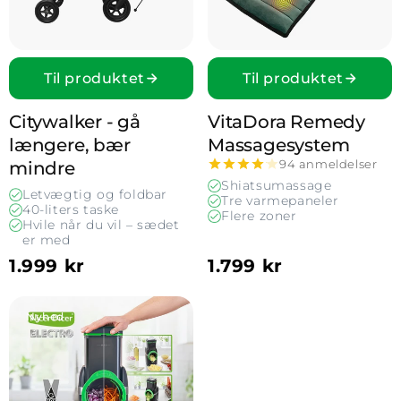
Til produktet
Til produktet
Citywalker - gå
VitaDora Remedy
længere, bær
Massage­system
94 anmeldelser
mindre
Shiatsumassage
Letvægtig og foldbar
Tre varmepaneler
40-liters taske
Flere zoner
Hvile når du vil – sædet
er med
1.999 kr
1.799 kr
Vis Elektrisk grøntsagshakker - Nicer Dicer Electro
Nyhed