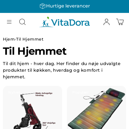
Hurtige leverancer
Gå til indhold
Hjem
›
Til Hjemmet
Til Hjemmet
Til dit hjem - hver dag. Her finder du nøje udvalgte
produkter til køkken, hverdag og komfort i
hjemmet.
Vis Citywalker - gå længere, bær mindre
Vis VitaDora Remedy Mass
Nyhed
Populær