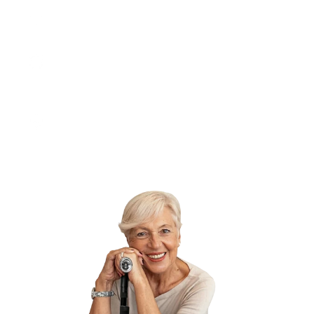
Kundeservice 9 - 15
Find svar på dine spørgsmål
Prøv derhjemme
30 dages returret -
30 dages tilfredshedsgaranti
Sikker betaling
Med MobilePay, kort og faktura