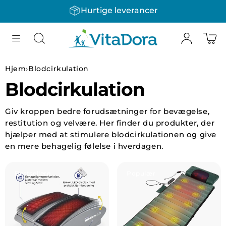
Hurtige leverancer
Gå til indhold
Hjem
›
Blodcirkulation
Blodcirkulation
Giv kroppen bedre forudsætninger for bevægelse,
restitution og velvære. Her finder du produkter, der
hjælper med at stimulere blodcirkulationen og give
en mere behagelig følelse i hverdagen.
Vis DR-HO's MotionCiser
Vis VitaDora Remedy Mass
Bestsellere
Populær