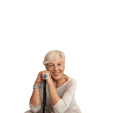
Find svar på dine spørgsmål
Prøv derhjemme
30 dages returret -
30 dages tilfredshedsgaranti
Sikker betaling
Betal med Avarda