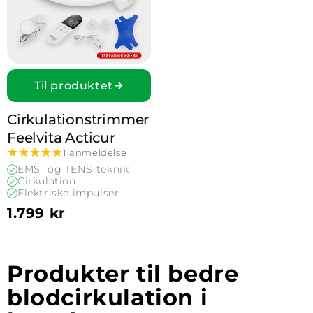
Til produktet
Cirkulationstrimmer
Feelvita Acticur
1 anmeldelse
EMS- og TENS-teknik
Cirkulation
Elektriske impulser
1.799 kr
Produkter til bedre
blodcirkulation i