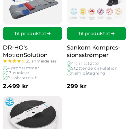
Til produktet
Til produktet
DR-HO's
Sankom Kompres­
MotionSolution
sionsstrømper
35 anmeldelser
4-trinsstøtte
4 programmer
Støttende cirkulation
17 punkter
Nem påtagning
Passiv stretch
2.499 kr
299 kr
Vis Cirkulationstrimmer Feelvita Acticur
Nyhed