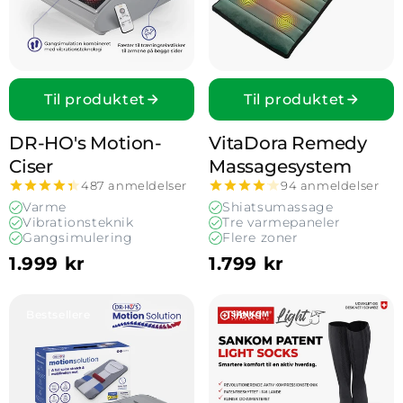
Til produktet
Til produktet
DR-HO's Motion­
VitaDora Remedy
Ciser
Massage­system
487 anmeldelser
94 anmeldelser
Varme
Shiatsumassage
Vibrationsteknik
Tre varmepaneler
Gangsimulering
Flere zoner
1.999 kr
1.799 kr
Vis DR-HO's MotionSolution
Vis Sankom Kompressions
Bestsellere
Tilbud