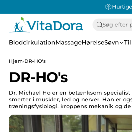
Hurtige
Gå til indhold
Blodcirkulation
Massage
Hørelse
Søvn
Ti
Hjem
›
DR-HO's
Madrasser
DR-HO's
Puder
Sengetilbehør
Dr. Michael Ho er en betænksom specialist 
smerter i muskler, led og nerver. Han er o
træningsfysiologi, kroppens mekanik og de 