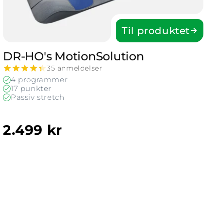
Til produktet
DR-HO's MotionSolution
35 anmeldelser
4 programmer
17 punkter
Passiv stretch
2.499 kr