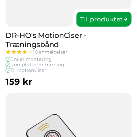
Til produktet
DR-HO's Motion­Ciser -
Træningsbånd
10 anmeldelser
Enkel montering
Kompletterer træning
Til MotionCiser
159 kr
Vis Fjernbetjening til MotionCiser