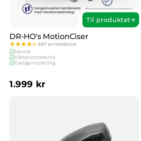
Til produktet
DR-HO's Motion­Ciser
487 anmeldelser
Varme
Vibrationsteknik
Gangsimulering
1.999 kr
Vis EU-adapter til MotionCiser