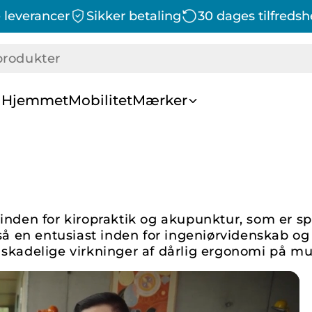
 leverancer
Sikker betaling
30 dages tilfreds
l Hjemmet
Mobilitet
Mærker
DR-HO's
Eazzzy
VitaDora
inden for kiropraktik og akupunktur, som er sp
gså en entusiast inden for ingeniørvidenskab o
skadelige virkninger af dårlig ergonomi på mus