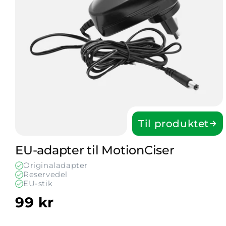
Til produktet
EU-adapter til Motion­Ciser
Originaladapter
Reservedel
EU-stik
99 kr