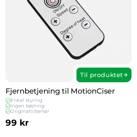
Til produktet
Fjernbetjening til Motion­Ciser
Enkel styring
Ingen bøjning
Originaltilbehør
99 kr