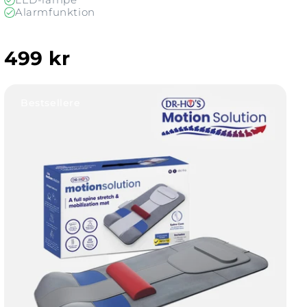
Alarmfunktion
499 kr
Vis DR-HO's MotionSolution
Bestsellere