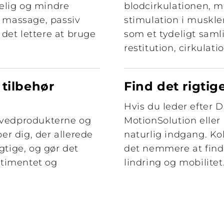
elig og mindre
blodcirkulationen, mi
r massage, passiv
stimulation i muskle
det lettere at bruge
som et tydeligt saml
restitution, cirkula
 tilbehør
Find det rigti
Hvis du leder efter 
ovedprodukterne og
MotionSolution eller
per dig, der allerede
naturlig indgang. Ko
gtige, og gør det
det nemmere at finde
ortimentet og
lindring og mobilitet