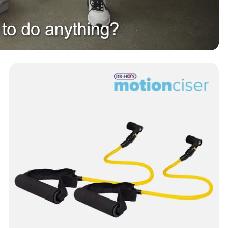
Vis DR-HO's MotionCiser - Træningsbånd