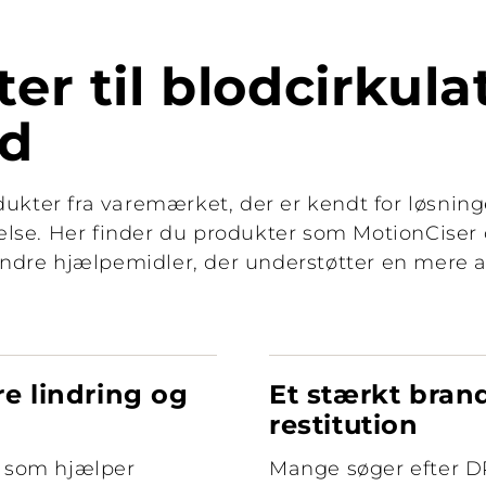
er til blodcirkul
ed
ukter fra varemærket, der er kendt for løsning
lse. Her finder du produkter som MotionCiser
dre hjælpemidler, der understøtter en mere ak
re lindring og
Et stærkt brand
restitution
, som hjælper
Mange søger efter DR