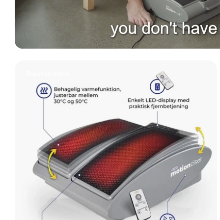
Vis DR-HO's MotionCiser
Bestsellere