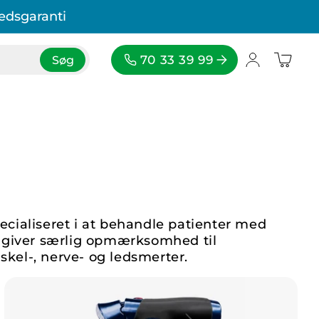
hedsgaranti
70 33 39 99
Søg
ecialiseret i at behandle patienter med
g giver særlig opmærksomhed til
kel-, nerve- og ledsmerter.
Vis DR-HO's Get Up & Go Cane