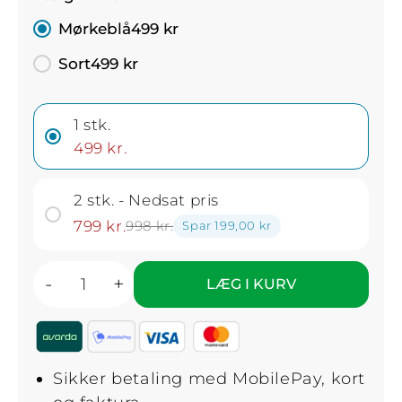
Mørkeblå
499 kr
Sort
499 kr
1 stk.
499 kr.
2 stk. - Nedsat pris
799 kr.
998 kr.
Spar 199,00 kr
-
+
LÆG I KURV
Sikker betaling med MobilePay, kort