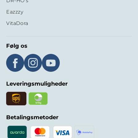
DR-HO's
Eazzzy
VitaDora
Følg os
Leveringsmuligheder
Betalingsmetoder