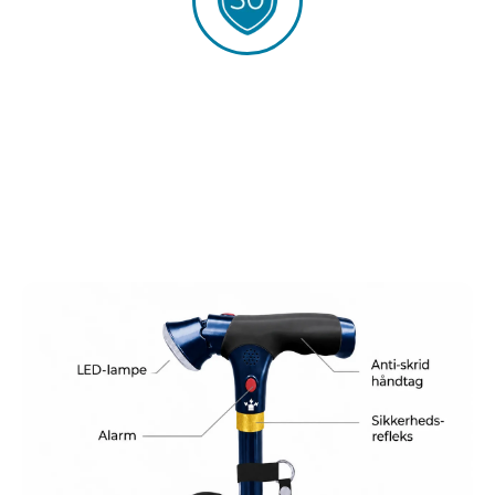
30 dages åbent køb
Vi tror på vores produkter - derfor tilbyder vi
30 dages åbent køb. Du skal føle dig helt tryg
med dit køb.