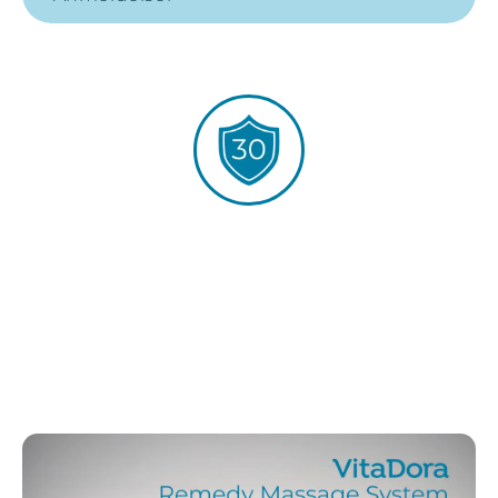
30 dages åbent køb
Vi tror på vores produkter - derfor tilbyder vi
30 dages åbent køb. Du skal føle dig helt tryg
med dit køb.