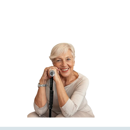
30 dages tilfredshedsgaranti
Sikker betaling
Med MobilePay, kort og faktura